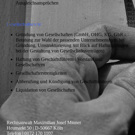
Ausgleichsansprüche
n
Gesellschaftsrecht
Gründung von Gesellschaften (GmbH, OHG, KG, GbR -
Beratung zur Wahl der passenden Unternehmensform bei
Gründung, Umstrukturierung mit Blick auf Haftungsfragen
bei der Gestaltung von Gesellschaftsverträgen)
Haftung von Geschäftsführern / Vorstand und
Gesellschaftern
Gesellschafterstreitigkeiten
Abberufung und Kündigung von Geschäftsführern
Liquidation von Gesellschaften
Rechtsanwalt Maximilian Josef Minner
Heumarkt 50 | D-50667 Köln
Telefon | 0172 170 1107