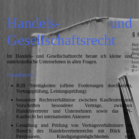
Handels- und
Gesellschaftsrecht
Im Handels- und Gesellschaftsrecht berate ich kleine und
mittelständische Unternehmen in allen Fragen.
Handelsrecht
B2B Streitigkeiten (offene Forderungen durchsetzen,
Vertragsprüfung, Leistungsprüfung)
besondere Rechtsverhältnisse zwischen Kaufleuten und
Vorschriften besonderer Verträge, zwischen
Handelsvertreter und Unternehmen sowie das UN-
Kaufrecht bei internationlen Akteuren
Gestaltung und Prüfung von Vertragsverhältnissen im
Bereich des Handelsvertreterrechts mit Blick auf
Provisionen, Kündigungsmöglichkeiten und